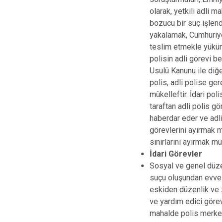
olarak, yetkili adli 
bozucu bir suç işlend
yakalamak, Cumhuriye
teslim etmekle yüküm
polisin adli görevi b
Usulü Kanunu ile diğer
polis, adli polise ge
mükelleftir. İdari poli
taraftan adli polis gö
haberdar eder ve adli 
görevlerini ayırmak m
sınırlarını ayırmak m
İdari Görevler
Sosyal ve genel düzen
suçu oluşundan evvel ö
eskiden düzenlik ve z
ve yardım edici görev
mahalde polis merkezi