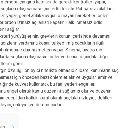
memesi için giriş kapılarında gerekli kontrolleri yapar,
uçların oluşmaması için tedbirler alır. Ruhsatsız silahları
ar yapar, genel ahlaka uygun olmayan hareketleri önler.
rlerden izinsiz açılanları kapatır. Halkı rahatsız edici
nı sağlar.
österi yürüyüşlerinin, grevlerin kanun içerisinde devamını
e acizlerin yardımına koşar, terkedilmiş çocukların ilgili
rilmesine dair hizmetleri yapar. Sinema, tiyatro gibi
şlarda suçların oluşmasını önler ve bunun dışındaki diğer
lerini görür.
rgin özelliği, önleyici nitelikte olmasıdır. İdare, kanunların suç
şmaması için önceden bazı önlemler alır ve uygular, emir ve
tiğinde kuvvet kullanarak bu faaliyetleri engeller.
na engel olarak kamu düzenini sağlamış olur ve düzenin
eder. İdari kolluk, kural olarak suçluları izleyici, delilleri
leyici, önleyici ve durdurucudur.
arı