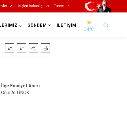
evlet
İçişleri Bakanlığı
Tunceli
LERİMİZ
GÜNDEM
İLETİŞİM
34
°C
İlçe Emniyet Amiri
Onur ALTINOK