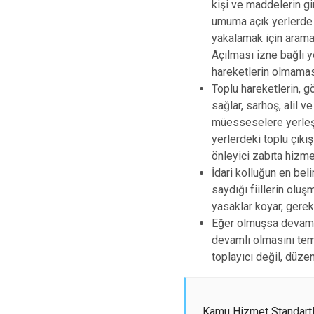
kişi ve maddelerin gir
umuma açık yerlerde s
yakalamak için aramal
Açılması izne bağlı ye
hareketlerin olmaması
Toplu hareketlerin, g
sağlar, sarhoş, alil v
müesseselere yerleşti
yerlerdeki toplu çıkı
önleyici zabıta hizmet
İdari kolluğun en beli
saydığı fiillerin olu
yasaklar koyar, gerek
Eğer olmuşsa devamı
devamlı olmasını temin 
toplayıcı değil, düzen
Kamu Hizmet Standartl