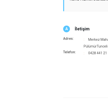
İletişim
A
Adres:
Merkez Maha
PülümürTunceli
Telefon:
0428 441 21