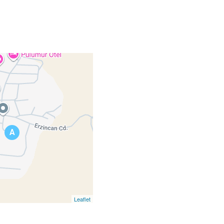
A
Leaflet