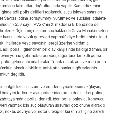
Ovacık
makamların talimatları doğrultusunda yapılır. Kamu düzenini
Pertek
iğinde adli polis delilleri toplamak, suçu işleyen şahısları
Pülümür
t Savcısı adına soruşturmayı yürütmek ve suçluları adalete
lüdür. 2559 sayılı PVSK'nın 2. maddesi 6. bendinde de
elirtilerek "İşlenmiş olan bir suç hakkında Ceza Muhakemeleri
 kanunlarda yazılı görevleri yapmak" diye belirtilmiştir. İdari
rekli hallerde veya savcının isteği üzerine yardımla
s, adli polisi ilgilendiren bir olay karşısında kaldığı zaman, bir
revini yerine getirmekle beraber, diğer taraftan adli polisi
polis gelince işi ona bırakır. Teorik olarak adli ve idari polis
ümkün olmakla birlikte, tatbikatta bunların görevlerinin
ümkün değildir.
le ilgili kanun, nizam ve emirlerin yapılmasını sağlayan,
nleyici tedbirler alan polise idari polis denir. İdari polise,
abıtaya mânia polisi denirdi. İdari polis, önleyici, koruyucu
leri yapmak için suç oluşturan unsurları göz önüne alarak o
, nokta, devriye ve motorlu ekipler kurar. Yurt içine zararlı