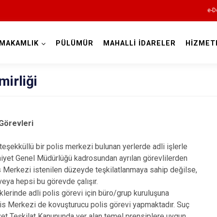
e-D
MAKAMLIK
PÜLÜMÜR
MAHALLİ İDARELER
HİZMET
Tunceli
mirliği
 Görevleri
 teşekküllü bir polis merkezi bulunan yerlerde adli işlerle
Çemişgezek
iyet Genel Müdürlüğü kadrosundan ayrılan görevlilerden
Hozat
is Merkezi istenilen düzeyde teşkilatlanmaya sahip değilse,
veya hepsi bu görevde çalışır.
Mazgirt
lerinde adli polis görevi için büro/grup kuruluşuna
Nazımiye
olis Merkezi de kovuşturucu polis görevi yapmaktadır. Suç
yet Teşkilat Kanununda yer alan temel prensiplere uygun