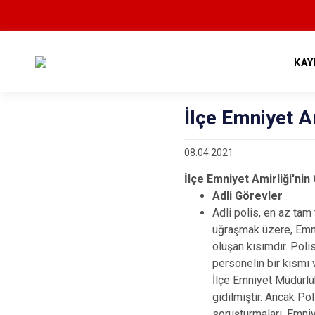
KAY
İlçe Emniyet A
08.04.2021
İlçe Emniyet Amirliği'nin
Adli Görevler
Adli polis, en az tam
uğraşmak üzere, Emn
oluşan kısımdır. Pol
personelin bir kısmı 
İlçe Emniyet Müdürlük
gidilmiştir. Ancak P
soruşturmaları, Emni