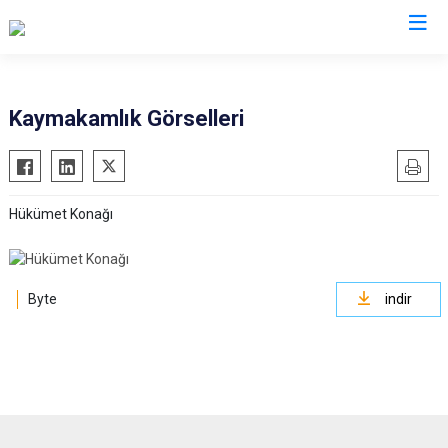
Tunceli
Kaymakamlık Görselleri
Çemişgezek
Hozat
Hükümet Konağı
Mazgirt
Nazımiye
Ovacık
Byte
indir
Pertek
Pülümür