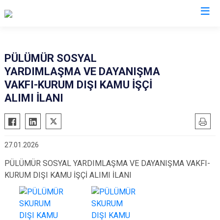
Tunceli
PÜLÜMÜR SOSYAL
YARDIMLAŞMA VE DAYANIŞMA
Çemişgezek
VAKFI-KURUM DIŞI KAMU İŞÇİ
Hozat
ALIMI İLANI
Mazgirt
Nazımiye
Ovacık
27.01.2026
Pertek
PÜLÜMÜR SOSYAL YARDIMLAŞMA VE DAYANIŞMA VAKFI-
Pülümür
KURUM DIŞI KAMU İŞÇİ ALIMI İLANI